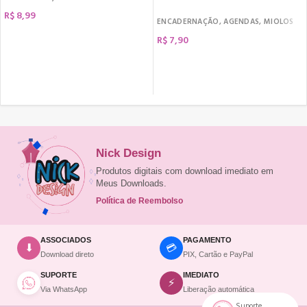
R$
8,99
ENCADERNAÇÃO
,
AGENDAS
,
MIOLOS
COMPRAR
R$
7,90
COMPRAR
Nick Design
Produtos digitais com download imediato em
Meus Downloads.
Política de Reembolso
ASSOCIADOS
PAGAMENTO
💳
⬇
Download direto
PIX, Cartão e PayPal
SUPORTE
IMEDIATO
⚡
Via WhatsApp
Liberação automática
Suporte