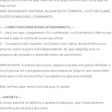
arquivo por e-mail ou aqui, além de ficar disponível em sua conta aqui na
loja virtual.
NÃO ENVIAREMOS MATERIAL ALGUM PELOS CORREIOS, VOCÊ PRECISARÁ
FAZER DOWNLOADS, COMBINADO!
—- COMO FUNCIONA NOSSO ATENDIMENTO —-
1 – Uma vez que o pagamento foi confirmado, você receberá o link no seu
e-mail e aqui na conta da nossa loja virtual.
2 – Os arquivos não expiram, você baixa com calma, de preferência aos
poucos, nunca a pasta toda (dependendo do que adquiriu), pois os
arquivos são pesados e depende muito da sua internet.
IMPORTANTE: A maioria dos nossos arquivos estarão em pastas ZIPADAS e
você precisa ter o programa para descompactar (Aqui no site temos links
úteis que você vai encontrar o programa ou app para instalar).
Não se Preocupe temos tutorial para te ajudar.
—SUPORTE—-
O nosso suporte se delimita a apenas localização, que é basicamente:
identificação da pasta dos itens.