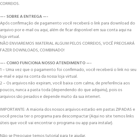
CORREIOS.
—- SOBRE A ENTREGA —-
Após confirmação de pagamento você receberá o link para download do
arquivo por e-mail ou aqui, além de ficar disponível em sua conta aqui na
loja virtual.
NÃO ENVIAREMOS MATERIAL ALGUM PELOS CORREIOS, VOCÊ PRECISARÁ
FAZER DOWNLOADS, COMBINADO!
—- COMO FUNCIONA NOSSO ATENDIMENTO —-
1 – Uma vez que o pagamento foi confirmado, você receberá o link no seu
e-mail e aqui na conta da nossa loja virtual.
2 – Os arquivos não expiram, você baixa com calma, de preferência aos
poucos, nunca a pasta toda (dependendo do que adquiriu), pois os
arquivos são pesados e depende muito da sua internet.
IMPORTANTE: A maioria dos nossos arquivos estarão em pastas ZIPADAS e
você precisa ter o programa para descompactar (Aqui no site temos links
úteis que você vai encontrar o programa ou app para instalar).
Não se Preocupe temos tutorial para te ajudar.