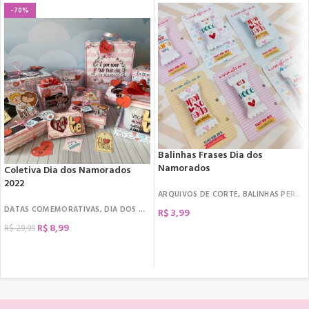
-70%
Balinhas Frases Dia dos
Namorados
Coletiva Dia dos Namorados
2022
ARQUIVOS DE CORTE
,
BALINHAS PERSONALIZADAS
DATAS COMEMORATIVAS
,
DIA DOS NAMORADOS
,
ARQUIVOS DE CORTE
,
KIT CI
R$
3,99
R$
8,99
R$
29,99
COMPRAR
COMPRAR