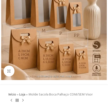
Click to enlarge
Início
»
Loja
»
Molde Sacola Boca Palhaço COM/SEM Visor