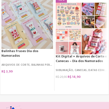
-50%
Balinhas Frases Dia dos
Namorados
Kit Digital + Arquivos de Corte e
Canecas – Dia dos Namorados
ARQUIVOS DE CORTE
,
BALINHAS PERSONALIZADAS
,
DATAS COMEMORATIVAS
,
D
SUBLIMAÇÃO
,
CANECAS
,
DATAS COMEMORATIVAS
R$
3,99
R$
14,90
R$
29,90
COMPRAR
COMPRAR