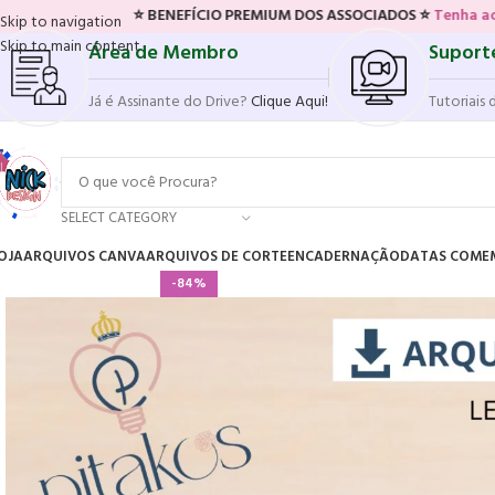
⭐ BENEFÍCIO PREMIUM DOS ASSOCIADOS ⭐
Tenha acesso ao novo si
Skip to navigation
Skip to main content
Área de Membro
Suport
Já é Assinante do Drive?
Clique Aqui!
Tutoriais 
SELECT CATEGORY
OJA
ARQUIVOS CANVA
ARQUIVOS DE CORTE
ENCADERNAÇÃO
DATAS COME
-84%