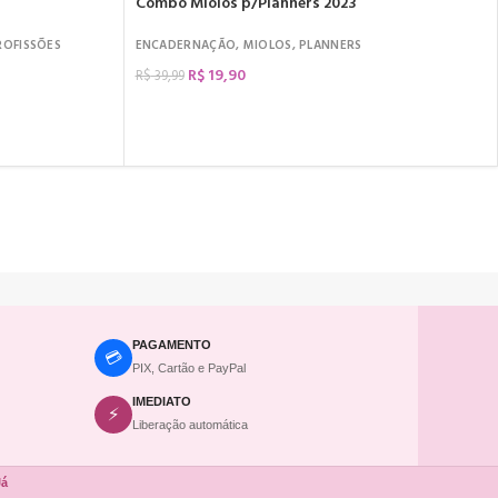
Combo Miolos p/Planners 2023
ROFISSÕES
ENCADERNAÇÃO
,
MIOLOS
,
PLANNERS
R$
19,90
R$
39,99
COMPRAR
PAGAMENTO
💳
PIX, Cartão e PayPal
IMEDIATO
⚡
Liberação automática
Já