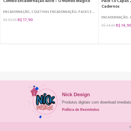
Combo Encadernação Alice – O mundo Mágico
Pack 1.0 Capas 
Cadernos
ENCADERNAÇÃO
,
COLETIVAS ENCADERNAÇÃO
,
PACKS E COMBOS
ENCADERNAÇÃO
,
R$
17,90
R$
89,90
R$
14,9
R$
34,90
COMPRAR
COMPRAR
Nick Design
Produtos digitais com download imedia
Política de Reembolso
©