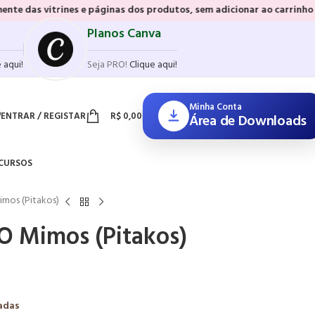
s e páginas dos produtos, sem adicionar ao carrinho e sem precisar r
Planos Canva
 aqui!
Seja PRO!
Clique aqui!
Minha Conta
ENTRAR / REGISTAR
R$
0,00
Área de Downloads
CURSOS
mos (Pitakos)
 Mimos (Pitakos)
adas