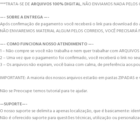
***TRATA-SE DE
ARQUIVOS 100% DIGITAL
, NÃO ENVIAMOS NADA PELOS 
—- SOBRE A ENTREGA —-
Após confirmação de pagamento você receberá o link para download do arqui
NÃO ENVIAREMOS MATERIAL ALGUM PELOS CORREIOS, VOCÊ PRECISARÁ
—- COMO FUNCIONA NOSSO ATENDIMENTO —-
1 – Não compre se você não trabalha e nem quer trabalhar com ARQUIVOS
2 – Uma vez que o pagamento foi confirmado, você receberá o link no seu e-
3 – Os arquivos não expiram, você baixa com calma, de preferência aos po
IMPORTANTE: A maioria dos nossos arquivos estarão em pastas ZIPADAS e vo
Não se Preocupe temos tutorial para te ajudar.
—SUPORTE—-
O nosso suporte se delimita a apenas localização, que é basicamente: ident
Não é oferecido suporte para questões técnicas, utilização ou personaliza