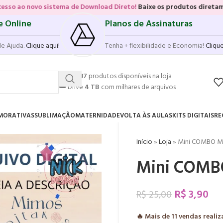
stema de Download Direto!
Baixe os produtos diretamente das vitrine
e Online
Planos de Assinaturas
de Ajuda.
Clique aqui!
Tenha + flexibilidade e Economia!
Clique
💥
17.587
produtos disponíveis na loja
☁️
Drive
4 TB
com milhares de arquivos
MORATIVAS
SUBLIMAÇÃO
MATERNIDADE
VOLTA ÀS AULAS
KITS DIGITAIS
RE
Início
»
Loja
»
Mini COMBO Mi
Mini COMBO
R$
3,90
R$
25,00
🔥 Mais de
11
vendas realiz