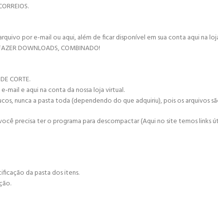
CORREIOS.
vo por e-mail ou aqui, além de ficar disponível em sua conta aqui na loja 
 FAZER DOWNLOADS, COMBINADO!
 DE CORTE.
mail e aqui na conta da nossa loja virtual.
ucos, nunca a pasta toda (dependendo do que adquiriu), pois os arquivos s
cê precisa ter o programa para descompactar (Aqui no site temos links úte
ificação da pasta dos itens.
ção.