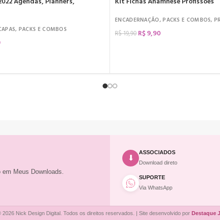
2022 Agendas, Planners,
Kit Fichas Anamnese Profissões
ENCADERNAÇÃO
,
PACKS E COMBOS
,
P
CAPAS
,
PACKS E COMBOS
R$
9,90
R$
19,90
0
COMPRAR
ASSOCIADOS
⬇
Download direto
to em Meus Downloads.
SUPORTE
Via WhatsApp
 2026 Nick Design Digital. Todos os direitos reservados. | Site desenvolvido por
Destaque 