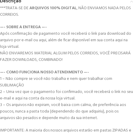
Descrição
***TRATA-SE DE
ARQUIVOS 100% DIGITAL
, NÃO ENVIAMOS NADA PELOS
CORREIOS.
—- SOBRE A ENTREGA —-
Após confirmação de pagamento você receberá o link para download do
arquivo por e-mail ou aqui, além de ficar disponível em sua conta aqui na
loja virtual.
NÃO ENVIAREMOS MATERIAL ALGUM PELOS CORREIOS, VOCÊ PRECISARÁ
FAZER DOWNLOADS, COMBINADO!
—- COMO FUNCIONA NOSSO ATENDIMENTO —-
1 – Não compre se você não trabalha e nem quer trabalhar com
SUBLIMAÇÃO
2 – Uma vez que o pagamento foi confirmado, você receberá o link no seu
e-mail e aqui na conta da nossa loja virtual.
3 – Os arquivos não expiram, você baixa com calma, de preferência aos
poucos, nunca a pasta toda (dependendo do que adquiriu), pois os
arquivos são pesados e depende muito da sua internet.
IMPORTANTE: A maioria dos nossos arquivos estarão em pastas ZIPADAS e