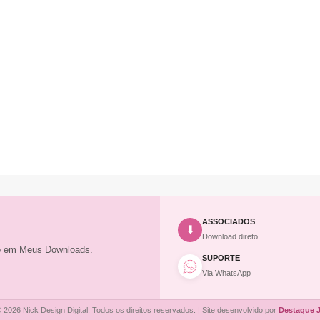
ASSOCIADOS
⬇
Download direto
to em Meus Downloads.
SUPORTE
Via WhatsApp
 2026 Nick Design Digital. Todos os direitos reservados. | Site desenvolvido por
Destaque 