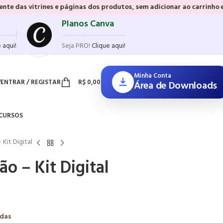
 e páginas dos produtos, sem adicionar ao carrinho e sem precisar r
Planos Canva
 aqui!
Seja PRO!
Clique aqui!
Minha Conta
ENTRAR / REGISTAR
R$
0,00
Área de Downloads
CURSOS
Kit Digital
o – Kit Digital
adas