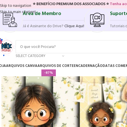
⭐ BENEFÍCIO PREMIUM DOS ASSOCIADOS ⭐
Tenha acesso ao novo si
Skip to navigation
Skip to main content
Área de Membro
Suport
Já é Assinante do Drive?
Clique Aqui!
Tutoriais 
SELECT CATEGORY
OJA
ARQUIVOS CANVA
ARQUIVOS DE CORTE
ENCADERNAÇÃO
DATAS COME
-87%