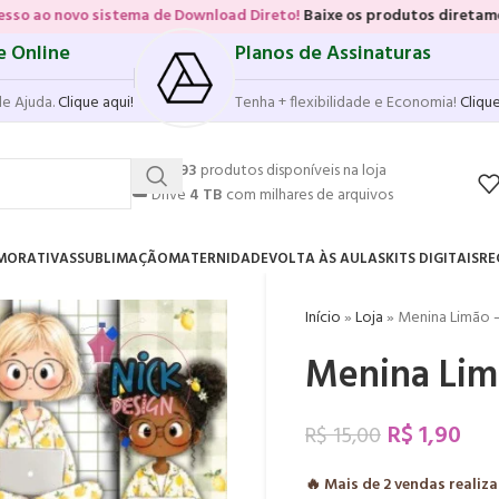
stema de Download Direto!
Baixe os produtos diretamente das vitrines
e Online
Planos de Assinaturas
de Ajuda.
Clique aqui!
Tenha + flexibilidade e Economia!
Clique
💥
17.493
produtos disponíveis na loja
☁️
Drive
4 TB
com milhares de arquivos
MORATIVAS
SUBLIMAÇÃO
MATERNIDADE
VOLTA ÀS AULAS
KITS DIGITAIS
RE
Início
»
Loja
»
Menina Limão – 
Menina Limã
R$
1,90
R$
15,00
🔥 Mais de
2
vendas realiz