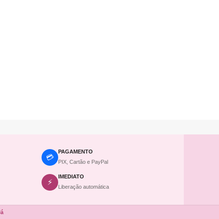
PAGAMENTO
💳
PIX, Cartão e PayPal
IMEDIATO
⚡
Liberação automática
Já