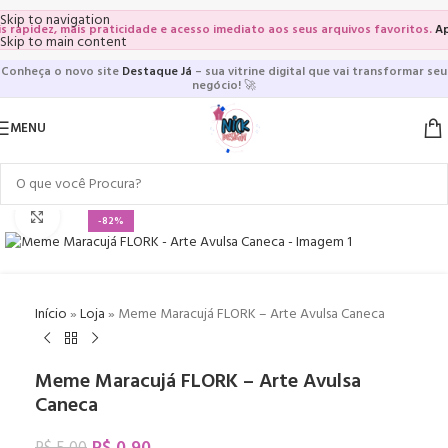
Skip to navigation
rapidez, mais praticidade e acesso imediato aos seus arquivos favoritos.
Apro
Skip to main content
Conheça o novo site
Destaque Já
– sua vitrine digital que vai transformar seu
negócio!
🚀
MENU
Click to enlarge
-82%
Início
»
Loja
»
Meme Maracujá FLORK – Arte Avulsa Caneca
Meme Maracujá FLORK – Arte Avulsa
Caneca