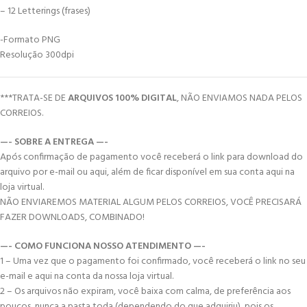
– 12 Letterings (frases)
-Formato PNG
Resolução 300dpi
***TRATA-SE DE
ARQUIVOS 100% DIGITAL
, NÃO ENVIAMOS NADA PELOS
CORREIOS.
—- SOBRE A ENTREGA —-
Após confirmação de pagamento você receberá o link para download do
arquivo por e-mail ou aqui, além de ficar disponível em sua conta aqui na
loja virtual.
NÃO ENVIAREMOS MATERIAL ALGUM PELOS CORREIOS, VOCÊ PRECISARÁ
FAZER DOWNLOADS, COMBINADO!
—- COMO FUNCIONA NOSSO ATENDIMENTO —-
1 – Uma vez que o pagamento foi confirmado, você receberá o link no seu
e-mail e aqui na conta da nossa loja virtual.
2 – Os arquivos não expiram, você baixa com calma, de preferência aos
poucos, nunca a pasta toda (dependendo do que adquiriu), pois os