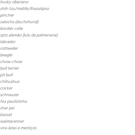
husky siberiano
shih-tzu/maltês/lhasaApso
pincher
salsicha (duchshund)
bordier colie
sptz alemão (lulu da palmerania)
labrador
rottweiler
beagle
chow-chow
bull terrier
pit bull
chihuahua
cocker
schnauzer
fox paulistinha
shar pei
basset
waimaranner
vira-latas e mestiços