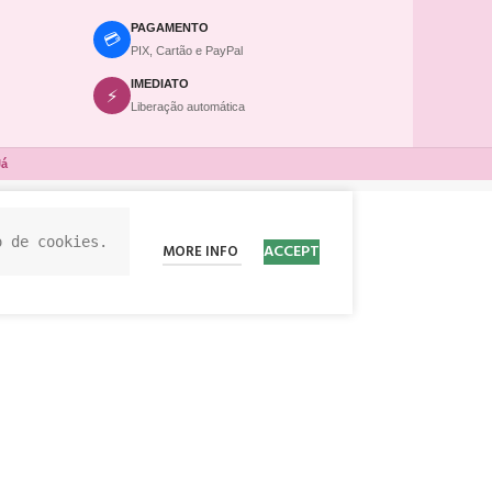
PAGAMENTO
💳
PIX, Cartão e PayPal
IMEDIATO
⚡
Liberação automática
Já
o de cookies.
ACCEPT
MORE INFO