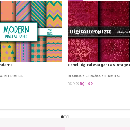
Moderna
Papel Digital Margenta Vintage
ÃO
,
KIT DIGITAL
RECURSOS CRIAÇÃO
,
KIT DIGITAL
R$
1,99
R$
9,99
COMPRAR