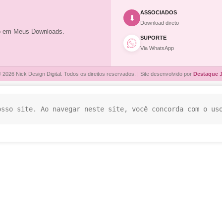
ASSOCIADOS
⬇
Download direto
to em Meus Downloads.
SUPORTE
Via WhatsApp
 2026 Nick Design Digital. Todos os direitos reservados. | Site desenvolvido por
Destaque 
osso site. Ao navegar neste site, você concorda com o us