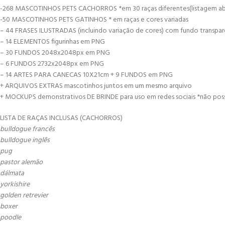
-268 MASCOTINHOS PETS CACHORROS *em 30 raças diferentes(listagem ab
-50 MASCOTINHOS PETS GATINHOS * em raças e cores variadas
– 44 FRASES ILUSTRADAS (incluindo variação de cores) com fundo transp
– 14 ELEMENTOS figurinhas em PNG
– 30 FUNDOS 2048x2048px em PNG
– 6 FUNDOS 2732x2048px em PNG
– 14 ARTES PARA CANECAS 10X21cm + 9 FUNDOS em PNG
+ ARQUIVOS EXTRAS mascotinhos juntos em um mesmo arquivo
+ MOCKUPS demonstrativos DE BRINDE para uso em redes sociais *não pos
LISTA DE RAÇAS INCLUSAS (CACHORROS)
bulldogue francês
bulldogue inglês
pug
pastor alemão
dálmata
yorkishire
golden retrevier
boxer
poodle