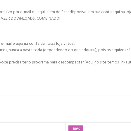
vo por e-mail ou aqui, além de ficar disponível em sua conta aqui na loja 
 FAZER DOWNLOADS, COMBINADO!
mail e aqui na conta da nossa loja virtual.
ucos, nunca a pasta toda (dependendo do que adquiriu), pois os arquivos s
cê precisa ter o programa para descompactar (Aqui no site temos links úte
-80%