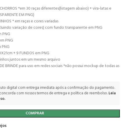
RROS *em 30 raças diferentes(listagem abaixo) + vira-latas e
NSPARENTE EM PNG)
HOS * em raças e cores variadas
luindo variação de cores) com fundo transparente em PNG
em PNG
 em PNG
m PNG
10X21cm + 9 FUNDOS em PNG
nhos juntos em um mesmo arquivo
 BRINDE para uso em redes sociais *não possui mockup de todas as
uto digital com entrega imediata após a confirmação do pagamento.
 concorda com nossos termos de entrega e política de reembolso.
Leia
so.
COMPRAR
ejos