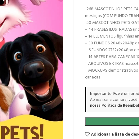
-268 MASCOTINHOS PETS CACHO
mestiços (COM FUNDO TRA
-50 MASCOTINHOS PETS GATIN
– 44 FRASES ILUSTRADAS (inc
– 14 ELEMENTOS figurinhas 
– 30 FUNDOS 2048x2048px
– 6 FUNDOS 2732x2048px e
– 14 ARTES PARA CANECAS 
+ ARQUIVOS EXTRAS mascoti
+ MOCKUPS demonstrativos DE
canecas
Importante:
Este é um prod
Ao realizar a compra, você
nossa Política de Reembol
Adicionar a lista de des