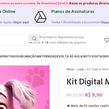
sistema de Download Direto!
Baixe os produtos diretamente das vitri
e Online
Planos de Assinaturas
de Ajuda.
Clique aqui!
Tenha + flexibilidade e Economia!
Clique
💥
17.587
produtos disponíveis na loja
☁️
Drive
4 TB
com milhares de arquivos
MORATIVAS
SUBLIMAÇÃO
MATERNIDADE
VOLTA ÀS AULAS
KITS DIGITAIS
RE
Início
»
Loja
»
Kit Digital M
Kit Digita
R$
9,90
R$
27,90
🔥 Mais de
53
vendas reali