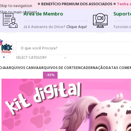
⭐ BENEFÍCIO PREMIUM DOS ASSOCIADOS ⭐
Tenha acesso ao novo 
Skip to navigation
Skip to main content
Área de Membro
Suport
Já é Assinante do Drive?
Clique Aqui!
Tutoriais 
SELECT CATEGORY
OJA
ARQUIVOS CANVA
ARQUIVOS DE CORTE
ENCADERNAÇÃO
DATAS COME
-65%