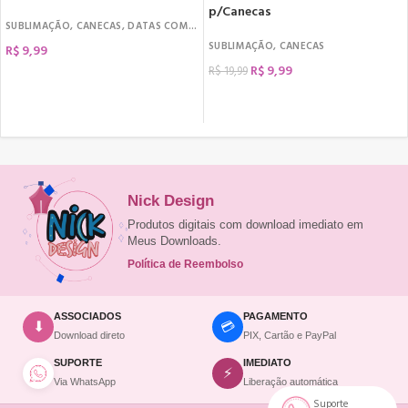
p/Canecas
SUBLIMAÇÃO
,
CANECAS
,
DATAS COMEMORATIVAS
,
DIA DOS NAMORADOS
SUBLIMAÇÃO
,
CANECAS
R$
9,99
R$
9,99
R$
19,99
COMPRAR
COMPRAR
Nick Design
Produtos digitais com download imediato em
Meus Downloads.
Política de Reembolso
ASSOCIADOS
PAGAMENTO
💳
⬇
Download direto
PIX, Cartão e PayPal
SUPORTE
IMEDIATO
⚡
Via WhatsApp
Liberação automática
Suporte