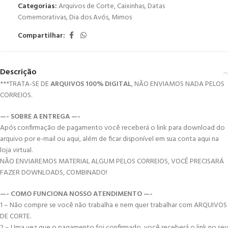
Categorias:
Arquivos de Corte
,
Caixinhas
,
Datas
Comemorativas
,
Dia dos Avós
,
Mimos
Compartilhar:
Descrição
***TRATA-SE DE
ARQUIVOS 100% DIGITAL
, NÃO ENVIAMOS NADA PELOS
CORREIOS.
—- SOBRE A ENTREGA —-
Após confirmação de pagamento você receberá o link para download do
arquivo por e-mail ou aqui, além de ficar disponível em sua conta aqui na
loja virtual.
NÃO ENVIAREMOS MATERIAL ALGUM PELOS CORREIOS, VOCÊ PRECISARÁ
FAZER DOWNLOADS, COMBINADO!
—- COMO FUNCIONA NOSSO ATENDIMENTO —-
1 – Não compre se você não trabalha e nem quer trabalhar com ARQUIVOS
DE CORTE.
2 – Uma vez que o pagamento foi confirmado, você receberá o link no seu