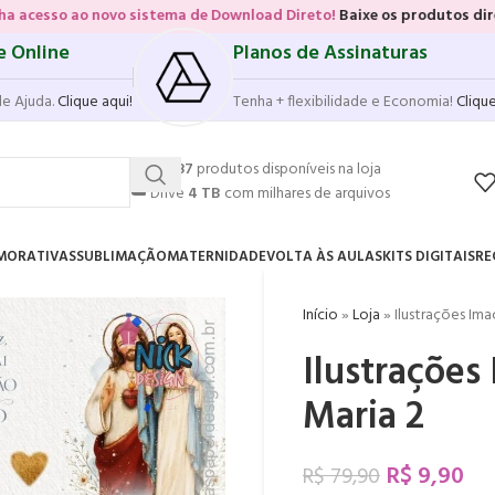
ovo sistema de Download Direto!
Baixe os produtos diretamente das vi
e Online
Planos de Assinaturas
de Ajuda.
Clique aqui!
Tenha + flexibilidade e Economia!
Clique
💥
17.587
produtos disponíveis na loja
☁️
Drive
4 TB
com milhares de arquivos
MORATIVAS
SUBLIMAÇÃO
MATERNIDADE
VOLTA ÀS AULAS
KITS DIGITAIS
RE
Início
»
Loja
»
Ilustrações Im
Ilustrações
Maria 2
R$
9,90
R$
79,90