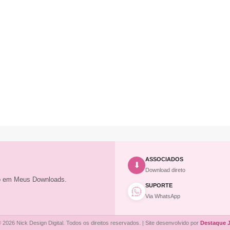
ASSOCIADOS
⬇
Download direto
to em Meus Downloads.
SUPORTE
Via WhatsApp
 2026 Nick Design Digital. Todos os direitos reservados. | Site desenvolvido por
Destaque 