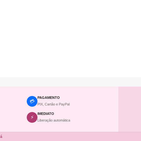
PAGAMENTO
💳
PIX, Cartão e PayPal
IMEDIATO
⚡
Liberação automática
Já