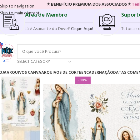
⭐ BENEFÍCIO PREMIUM DOS ASSOCIADOS ⭐
Tenha acesso ao n
Skip to navigation
Skip to main content
Área de Membro
Suport
Já é Assinante do Drive?
Clique Aqui!
Tutoriais 
SELECT CATEGORY
OJA
ARQUIVOS CANVA
ARQUIVOS DE CORTE
ENCADERNAÇÃO
DATAS COME
-88%