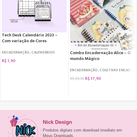
Tech Desk Calendário 2023 –
Com variação de Cores
Combo Encadernação Alice – O
ENCADERNAÇÃO
,
CALENDÁRIOS
mundo Mágico
R$
1,90
COMPRAR
ENCADERNAÇÃO
,
COLETIVAS ENCADERNAÇÃO
R$
17,90
R$
89,90
COMPRAR
Nick Design
Produtos digitais com download imediato em
Meus Downloads.