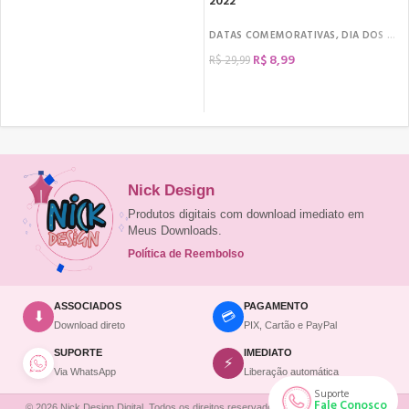
2022
DATAS COMEMORATIVAS
,
DIA DOS NAMORADOS
R$
8,99
R$
29,99
COMPRAR
Nick Design
Produtos digitais com download imediato em
Meus Downloads.
Política de Reembolso
ASSOCIADOS
PAGAMENTO
💳
⬇
Download direto
PIX, Cartão e PayPal
SUPORTE
IMEDIATO
⚡
Via WhatsApp
Liberação automática
Suporte
Fale Conosco
© 2026 Nick Design Digital. Todos os direitos reservados. | Site desenvolvido por