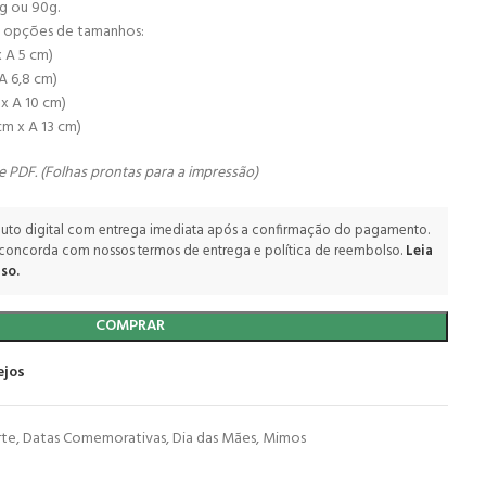
0g ou 90g.
 4 opções de tamanhos:
x A 5 cm)
A 6,8 cm)
 x A 10 cm)
cm x A 13 cm)
 e
PDF. (Folhas prontas para a impressão)
uto digital com entrega imediata após a confirmação do pagamento.
 concorda com nossos termos de entrega e política de reembolso.
Leia
so.
COMPRAR
ejos
rte
,
Datas Comemorativas
,
Dia das Mães
,
Mimos