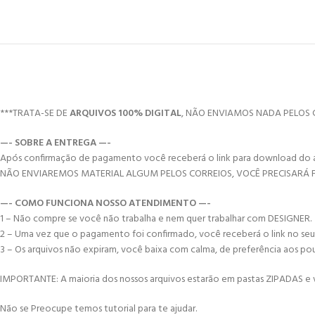
***TRATA-SE DE
ARQUIVOS 100% DIGITAL
, NÃO ENVIAMOS NADA PELOS 
—- SOBRE A ENTREGA —-
Após confirmação de pagamento você receberá o link para download do arqui
NÃO ENVIAREMOS MATERIAL ALGUM PELOS CORREIOS, VOCÊ PRECISARÁ
—- COMO FUNCIONA NOSSO ATENDIMENTO —-
1 – Não compre se você não trabalha e nem quer trabalhar com DESIGNER.
2 – Uma vez que o pagamento foi confirmado, você receberá o link no seu e-
3 – Os arquivos não expiram, você baixa com calma, de preferência aos po
IMPORTANTE: A maioria dos nossos arquivos estarão em pastas ZIPADAS e vo
Não se Preocupe temos tutorial para te ajudar.