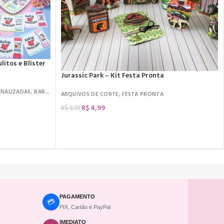
litos e Blister
Jurassic Park – Kit Festa Pronta
ONALIZADAS
,
BARRA DE CHOCOLATE
,
DATAS COMEMORATIVAS
,
DIA DOS NAMORA
ARQUIVOS DE CORTE
,
FESTA PRONTA
R$
4,99
R$
9,99
COMPRAR
PAGAMENTO
💳
PIX, Cartão e PayPal
IMEDIATO