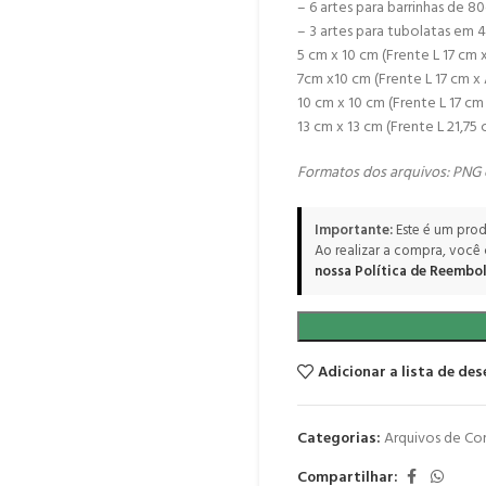
– 6 artes para barrinhas de 8
– 3 artes para tubolatas em
5 cm x 10 cm (Frente L 17 cm 
7cm x10 cm (Frente L 17 cm x 
10 cm x 10 cm (Frente L 17 cm
13 cm x 13 cm (Frente L 21,75 
Formatos dos arquivos:
PNG
Importante:
Este é um prod
Ao realizar a compra, você
nossa Política de Reembol
Adicionar a lista de des
Categorias:
Arquivos de Co
Compartilhar: