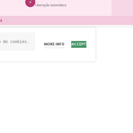
⚡
Liberação automática
Já
o de cookies.
ACCEPT
MORE INFO