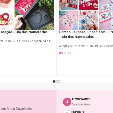
oração – Dia dos Namorados
Combo Balinhas, Chocolates, Piru
– Dia dos Namorados
RTE
,
CAIXINHAS
,
DATAS COMEMORATIVAS
,
DIA DOS NAMORADOS
,
KIT DIGITAL
ARQUIVOS DE CORTE
,
BALINHAS PERS
R$
9,99
COMPRAR
ASSOCIADOS
⬇
Download direto
to em Meus Downloads.
SUPORTE