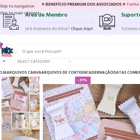
⭐ BENEFÍCIO PREMIUM DOS ASSOCIADOS ⭐
Tenha acesso ao novo 
Skip to navigation
Skip to main content
Área de Membro
Suport
Já é Assinante do Drive?
Clique Aqui!
Tutoriais 
SELECT CATEGORY
OJA
ARQUIVOS CANVA
ARQUIVOS DE CORTE
ENCADERNAÇÃO
DATAS COME
-81%