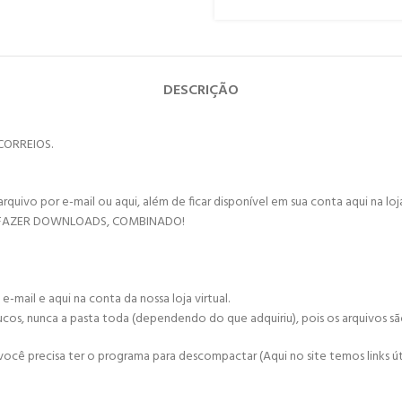
DESCRIÇÃO
CORREIOS.
vo por e-mail ou aqui, além de ficar disponível em sua conta aqui na loja 
 FAZER DOWNLOADS, COMBINADO!
mail e aqui na conta da nossa loja virtual.
ucos, nunca a pasta toda (dependendo do que adquiriu), pois os arquivos s
cê precisa ter o programa para descompactar (Aqui no site temos links úte