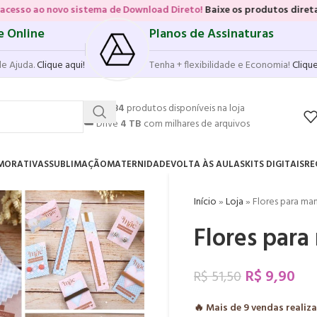
sistema de Download Direto!
Baixe os produtos diretamente das vitri
e Online
Planos de Assinaturas
de Ajuda.
Clique aqui!
Tenha + flexibilidade e Economia!
Clique
💥
17.584
produtos disponíveis na loja
☁️
Drive
4 TB
com milhares de arquivos
MORATIVAS
SUBLIMAÇÃO
MATERNIDADE
VOLTA ÀS AULAS
KITS DIGITAIS
RE
Início
»
Loja
»
Flores para mam
Flores para
R$
9,90
R$
51,50
🔥 Mais de
9
vendas realiz