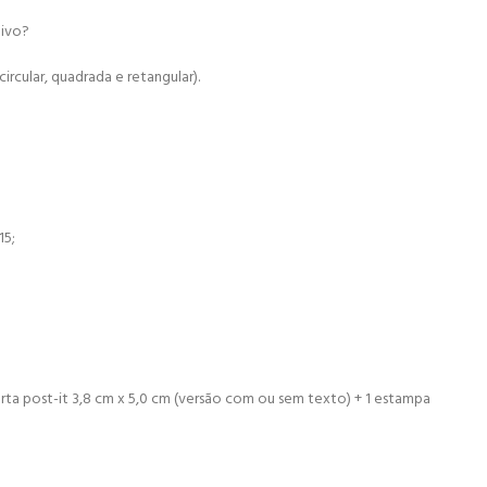
uivo?
circular, quadrada e retangular).
15;
rta post-it 3,8 cm x 5,0 cm (versão com ou sem texto) + 1 estampa