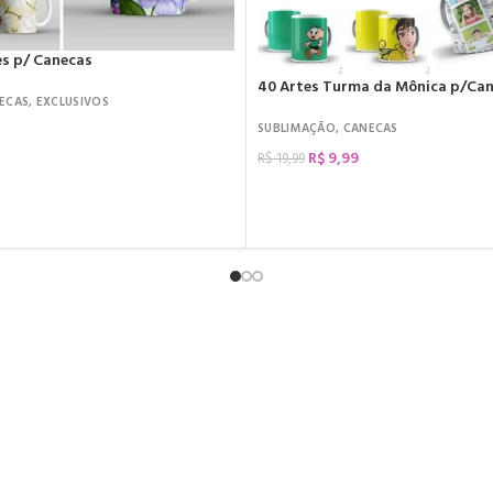
tes p/ Canecas
40 Artes Turma da Mônica p/Ca
ECAS
,
EXCLUSIVOS
SUBLIMAÇÃO
,
CANECAS
R$
9,99
R$
19,99
COMPRAR