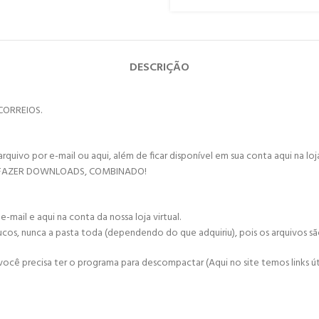
DESCRIÇÃO
CORREIOS.
vo por e-mail ou aqui, além de ficar disponível em sua conta aqui na loja 
 FAZER DOWNLOADS, COMBINADO!
mail e aqui na conta da nossa loja virtual.
ucos, nunca a pasta toda (dependendo do que adquiriu), pois os arquivos s
cê precisa ter o programa para descompactar (Aqui no site temos links úte