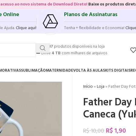
o sistema de Download Direto!
Baixe os produtos diretamente das vit
e Online
Planos de Assinaturas
de Ajuda.
Clique aqui!
Tenha + flexibilidade e Economia!
Clique
💥
17.587
produtos disponíveis na loja
☁️
Drive
4 TB
com milhares de arquivos
MORATIVAS
SUBLIMAÇÃO
MATERNIDADE
VOLTA ÀS AULAS
KITS DIGITAIS
RE
Início
»
Loja
»
Father Day Fot
Father Day 
Caneca (Yu
R$
1,90
R$
10,00