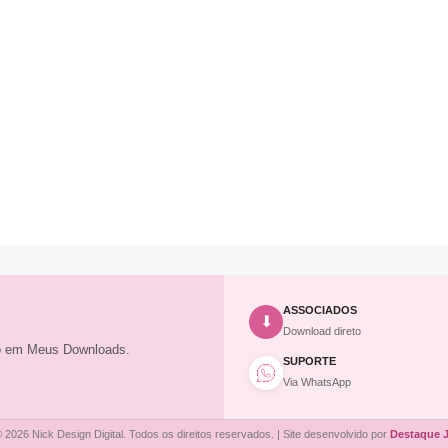
ASSOCIADOS
⬇
Download direto
to em Meus Downloads.
SUPORTE
Via WhatsApp
 2026 Nick Design Digital. Todos os direitos reservados. | Site desenvolvido por
Destaque 