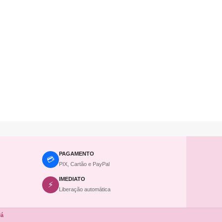
PAGAMENTO
💳
PIX, Cartão e PayPal
IMEDIATO
⚡
Liberação automática
Já