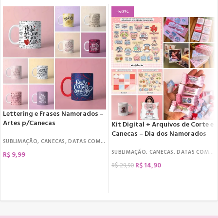
-50%
Lettering e Frases Namorados –
Artes p/Canecas
Kit Digital + Arquivos de Corte e
Canecas – Dia dos Namorados
SUBLIMAÇÃO
,
CANECAS
,
DATAS COMEMORATIVAS
,
DIA DOS NAMORADOS
SUBLIMAÇÃO
,
CANECAS
,
DATAS COMEMORATIVAS
R$
9,99
R$
14,90
R$
29,90
COMPRAR
COMPRAR