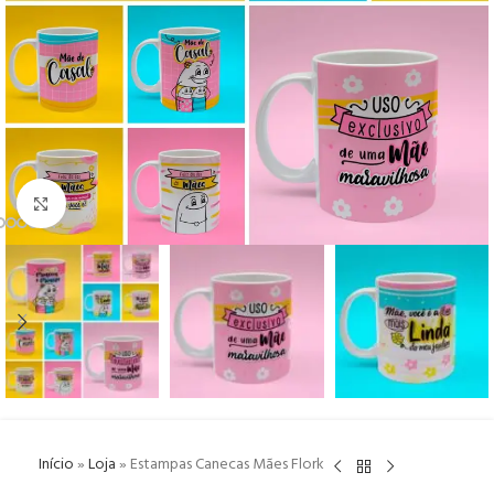
Click to enlarge
Início
»
Loja
»
Estampas Canecas Mães Flork