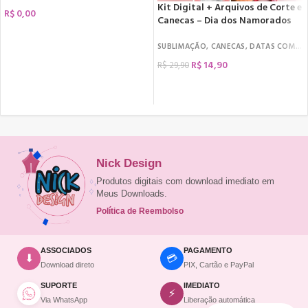
Kit Digital + Arquivos de Corte e
R$
0,00
Canecas – Dia dos Namorados
SUBLIMAÇÃO
,
CANECAS
,
DATAS COMEMORATIVAS
R$
14,90
R$
29,90
COMPRAR
Nick Design
Produtos digitais com download imediato em
Meus Downloads.
Política de Reembolso
ASSOCIADOS
PAGAMENTO
💳
⬇
Download direto
PIX, Cartão e PayPal
SUPORTE
IMEDIATO
⚡
Via WhatsApp
Liberação automática