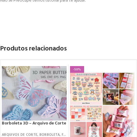
Não se Preocupe temos tutorial para te ajudar.
Produtos relacionados
-50%
Borboleta 3D – Arquivo de Corte
ARQUIVOS DE CORTE
,
BORBOLETA
,
FREEBIES