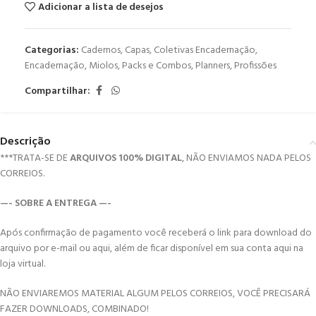
Adicionar a lista de desejos
Categorias:
Cadernos
,
Capas
,
Coletivas Encadernação
,
Encadernação
,
Miolos
,
Packs e Combos
,
Planners
,
Profissões
Compartilhar:
Descrição
***TRATA-SE DE
ARQUIVOS 100% DIGITAL
, NÃO ENVIAMOS NADA PELOS
CORREIOS.
—- SOBRE A ENTREGA —-
Após confirmação de pagamento você receberá o link para download do
arquivo por e-mail ou aqui, além de ficar disponível em sua conta aqui na
loja virtual.
NÃO ENVIAREMOS MATERIAL ALGUM PELOS CORREIOS, VOCÊ PRECISARÁ
FAZER DOWNLOADS, COMBINADO!