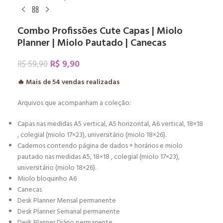
Combo Profissões Cute Capas | Miolo
Planner | Miolo Pautado | Canecas
R$
9,90
R$
59,90
🔥 Mais de
54
vendas realizadas
Arquivos que acompanham a coleção:
Capas nas medidas A5 vertical, A5 horizontal, A6 vertical, 18×18
, colegial (miolo 17×23), universitário (miolo 18×26).
Cadernos contendo página de dados + horários e miolo
pautado nas medidas A5, 18×18 , colegial (miolo 17×23),
universitário (miolo 18×26).
Miolo bloquinho A6
Canecas
Desk Planner Mensal permanente
Desk Planner Semanal permanente
Desk Planner Diário permanente