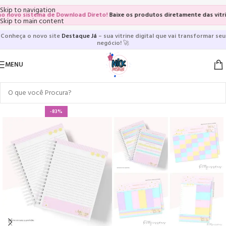
Skip to navigation
vo sistema de Download Direto!
Baixe os produtos diretamente das vitrines e
Skip to main content
Conheça o novo site
Destaque Já
– sua vitrine digital que vai transformar seu
negócio!
🚀
MENU
-83%