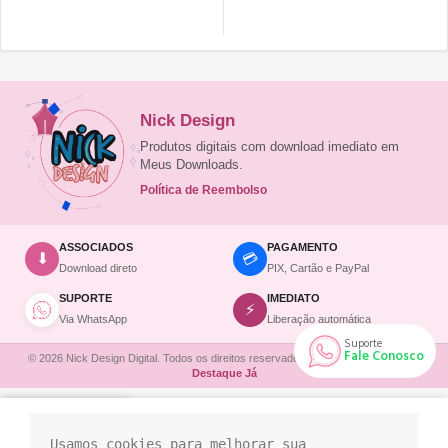
Nick Design
Produtos digitais com download imediato em
Meus Downloads.
Política de Reembolso
ASSOCIADOS
PAGAMENTO
💳
⬇
Download direto
PIX, Cartão e PayPal
SUPORTE
IMEDIATO
⚡
Via WhatsApp
Liberação automática
Suporte
Fale Conosco
© 2026 Nick Design Digital. Todos os direitos reservados. | Site desenvolvido por
Destaque Já
a de desejos
Minha conta
Área de Membro
Canva
Área de Membro
Planos
Usamos cookies para melhorar sua 