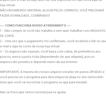
arquivo por e-mail ou aqui, além de ficar disponível em sua conta aqui na
loja virtual.
NÃO ENVIAREMOS MATERIAL ALGUM PELOS CORREIOS, VOCÊ PRECISARÁ
FAZER DOWNLOADS, COMBINADO!
—- COMO FUNCIONA NOSSO ATENDIMENTO —-
1 – Não compre se você não trabalha e nem quer trabalhar com ARQUIVOS
DE CORTE.
2 – Uma vez que o pagamento foi confirmado, você receberá o link no seu
e-mail e aqui na conta da nossa loja virtual.
3 – Os arquivos não expiram, você baixa com calma, de preferência aos
poucos, nunca a pasta toda (dependendo do que adquiriu), pois os
arquivos são pesados e depende muito da sua internet.
IMPORTANTE: A maioria dos nossos arquivos estarão em pastas ZIPADAS e
você precisa ter o programa para descompactar (Aqui no site temos links
úteis que você vai encontrar o programa ou app para instalar).
Não se Preocupe temos tutorial para te ajudar.