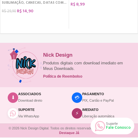
SUBLIMAÇÃO
,
CANECAS
,
DATAS COMEMORATIVAS
,
DIA DOS NAMORADOS
,
KIT D
R$
8,99
R$
14,90
R$
29,90
COMPRAR
COMPRAR
Nick Design
Produtos digitais com download imediato em
Meus Downloads.
Política de Reembolso
ASSOCIADOS
PAGAMENTO
💳
⬇
Download direto
PIX, Cartão e PayPal
SUPORTE
IMEDIATO
⚡
Via WhatsApp
Liberação automática
Suporte
Fale Conosco
© 2026 Nick Design Digital. Todos os direitos reservados. | Site desenvolvido por
Destaque Já