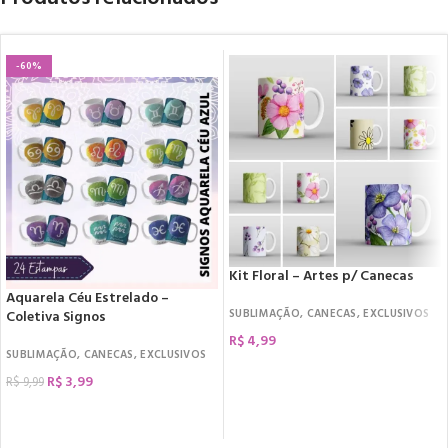
-60%
Kit Floral – Artes p/ Canecas
Aquarela Céu Estrelado –
SUBLIMAÇÃO
,
CANECAS
,
EXCLUSIVOS
Coletiva Signos
R$
4,99
SUBLIMAÇÃO
,
CANECAS
,
EXCLUSIVOS
COMPRAR
R$
3,99
R$
9,99
COMPRAR