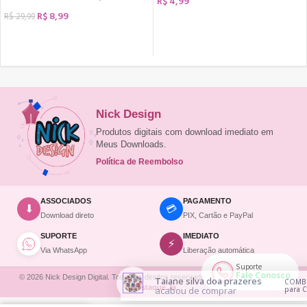
R$
4,99
R$
8,99
R$
29,99
COMPRAR
COMPRAR
Nick Design
Produtos digitais com download imediato em
Meus Downloads.
Política de Reembolso
ASSOCIADOS
PAGAMENTO
💳
⬇
Download direto
PIX, Cartão e PayPal
SUPORTE
IMEDIATO
⚡
Via WhatsApp
Liberação automática
Comprar agora
Suporte
Fale Conosco
© 2026 Nick Design Digital. Todos os direitos reservados. | Site desenvolvido por
Taiane silva doa prazeres
COMBO Pai nota 10 - Artes
Destaque Já
acabou de comprar
para Canecas