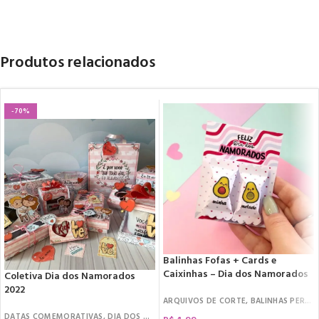
Produtos relacionados
-70%
Balinhas Fofas + Cards e
Caixinhas – Dia dos Namorados
Coletiva Dia dos Namorados
2022
ARQUIVOS DE CORTE
,
BALINHAS PERSONALIZADAS
DATAS COMEMORATIVAS
,
DIA DOS NAMORADOS
,
ARQUIVOS DE CORTE
,
KIT CI