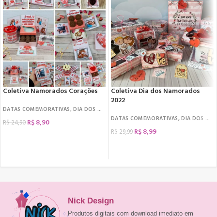
Coletiva Namorados Corações
Coletiva Dia dos Namorados
2022
DATAS COMEMORATIVAS
,
DIA DOS NAMORADOS
,
ARQUIVOS DE CORTE
,
KIT CI
DATAS COMEMORATIVAS
,
DIA DOS NAMORADOS
R$
8,90
R$
24,90
R$
8,99
R$
29,99
COMPRAR
COMPRAR
Nick Design
Produtos digitais com download imediato em