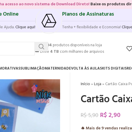
novo sistema de Download Direto!
Baixe os produtos diretamente das 
e Online
Planos de Assinaturas
de Ajuda.
Clique aqui!
Tenha + flexibilidade e Economia!
Clique
💥
17.584
produtos disponíveis na loja
☁️
Drive
4 TB
com milhares de arquivos
MORATIVAS
SUBLIMAÇÃO
MATERNIDADE
VOLTA ÀS AULAS
KITS DIGITAIS
RE
Início
»
Loja
»
Cartão Caixa P
Cartão Caix
R$
2,90
R$
5,90
🔥 Mais de
9
vendas realiz