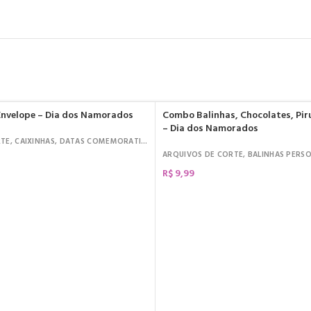
nvelope – Dia dos Namorados
Combo Balinhas, Chocolates, Piru
– Dia dos Namorados
RTE
,
CAIXINHAS
,
DATAS COMEMORATIVAS
,
DIA DOS NAMORADOS
,
KIT DIGITAL
IA DOS NAMORADOS
,
KIT DIGITAL
ARQUIVOS DE CORTE
,
BALINHAS PERS
R$
9,99
COMPRAR