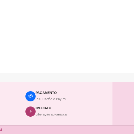
PAGAMENTO
💳
PIX, Cartão e PayPal
IMEDIATO
⚡
Liberação automática
Já