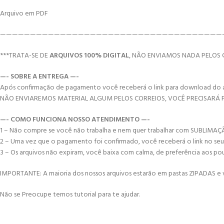
Arquivo em PDF
—————————————————————————————————————
***TRATA-SE DE
ARQUIVOS 100% DIGITAL
, NÃO ENVIAMOS NADA PELOS 
—- SOBRE A ENTREGA —-
Após confirmação de pagamento você receberá o link para download do arqui
NÃO ENVIAREMOS MATERIAL ALGUM PELOS CORREIOS, VOCÊ PRECISARÁ
—- COMO FUNCIONA NOSSO ATENDIMENTO —-
1 – Não compre se você não trabalha e nem quer trabalhar com SUBLIMA
2 – Uma vez que o pagamento foi confirmado, você receberá o link no seu e-
3 – Os arquivos não expiram, você baixa com calma, de preferência aos po
IMPORTANTE: A maioria dos nossos arquivos estarão em pastas ZIPADAS e vo
Não se Preocupe temos tutorial para te ajudar.