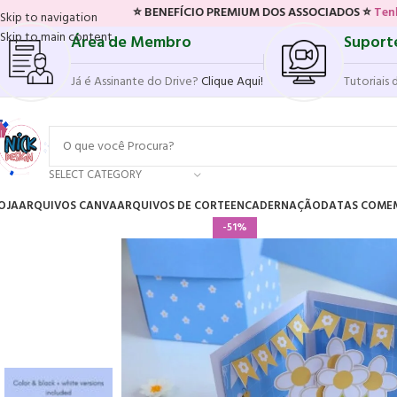
⭐ BENEFÍCIO PREMIUM DOS ASSOCIADOS ⭐
Tenha acesso ao 
Skip to navigation
Skip to main content
Área de Membro
Suport
Já é Assinante do Drive?
Clique Aqui!
Tutoriais 
SELECT CATEGORY
OJA
ARQUIVOS CANVA
ARQUIVOS DE CORTE
ENCADERNAÇÃO
DATAS COME
-51%