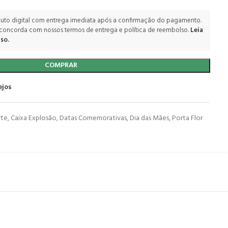
uto digital com entrega imediata após a confirmação do pagamento.
 concorda com nossos termos de entrega e política de reembolso.
Leia
so.
COMPRAR
ejos
rte
,
Caixa Explosão
,
Datas Comemorativas
,
Dia das Mães
,
Porta Flor