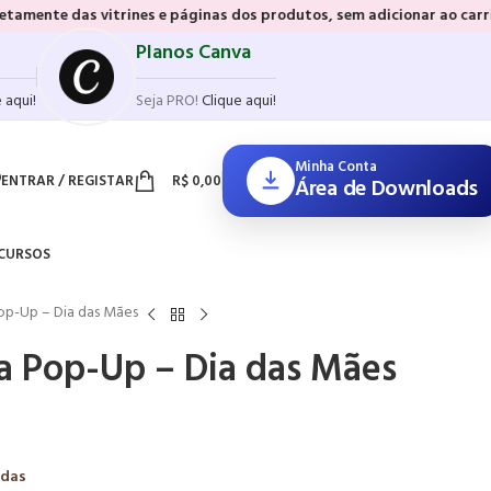
vitrines e páginas dos produtos, sem adicionar ao carrinho e sem pre
Planos Canva
 aqui!
Seja PRO!
Clique aqui!
Minha Conta
ENTRAR / REGISTAR
R$
0,00
Área de Downloads
CURSOS
op-Up – Dia das Mães
a Pop-Up – Dia das Mães
adas