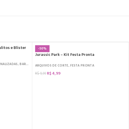
litos e Blister
-50%
Jurassic Park – Kit Festa Pronta
ONALIZADAS
,
BARRA DE CHOCOLATE
,
DATAS COMEMORATIVAS
,
DIA DOS NAMORA
ARQUIVOS DE CORTE
,
FESTA PRONTA
R$
4,99
R$
9,99
COMPRAR