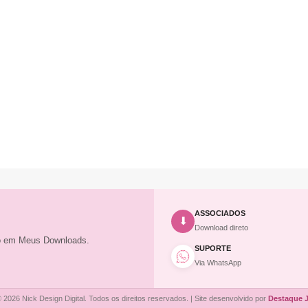
ASSOCIADOS
⬇
Download direto
to em Meus Downloads.
SUPORTE
Via WhatsApp
 2026 Nick Design Digital. Todos os direitos reservados. | Site desenvolvido por
Destaque 