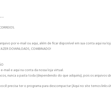
—–
CORREIOS.
vo por e-mail ou aqui, além de ficar disponível em sua conta aqui na loja 
 FAZER DOWNLOADS, COMBINADO!
ÇÃO
mail e aqui na conta da nossa loja virtual.
ucos, nunca a pasta toda (dependendo do que adquiriu), pois os arquivos s
cê precisa ter o programa para descompactar (Aqui no site temos links úte