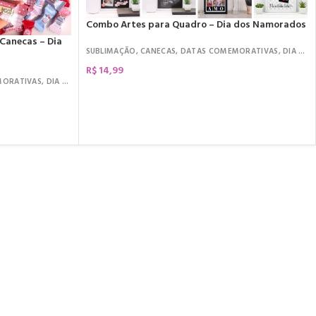
Combo Artes para Quadro – Dia dos Namorados
 Canecas – Dia
SUBLIMAÇÃO
,
CANECAS
,
DATAS COMEMORATIVAS
,
DIA DOS NAMORADOS
R$
14,99
MORATIVAS
,
DIA DOS NAMORADOS
,
KIT DIGITAL
,
ARQUIVOS DE CORTE
COMPRAR