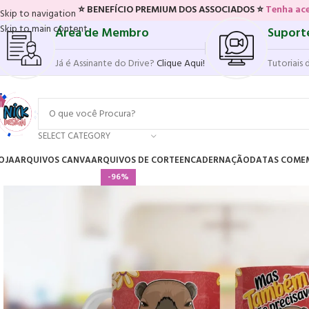
⭐ BENEFÍCIO PREMIUM DOS ASSOCIADOS ⭐
Tenha acesso ao novo si
Skip to navigation
Skip to main content
Área de Membro
Suport
Já é Assinante do Drive?
Clique Aqui!
Tutoriais 
SELECT CATEGORY
OJA
ARQUIVOS CANVA
ARQUIVOS DE CORTE
ENCADERNAÇÃO
DATAS COME
-96%