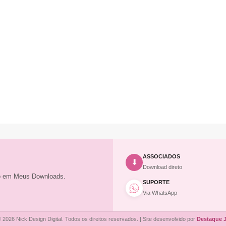
ASSOCIADOS
⬇
Download direto
to em Meus Downloads.
SUPORTE
Via WhatsApp
 2026 Nick Design Digital. Todos os direitos reservados. | Site desenvolvido por
Destaque 