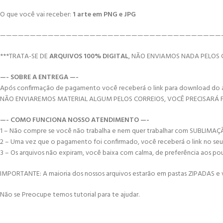
O que você vai receber:
1 arte em PNG e JPG
—————————————————————————————————————
***TRATA-SE DE
ARQUIVOS 100% DIGITAL
, NÃO ENVIAMOS NADA PELOS 
—- SOBRE A ENTREGA —-
Após confirmação de pagamento você receberá o link para download do arqui
NÃO ENVIAREMOS MATERIAL ALGUM PELOS CORREIOS, VOCÊ PRECISARÁ
—- COMO FUNCIONA NOSSO ATENDIMENTO —-
1 – Não compre se você não trabalha e nem quer trabalhar com SUBLIMA
2 – Uma vez que o pagamento foi confirmado, você receberá o link no seu e-
3 – Os arquivos não expiram, você baixa com calma, de preferência aos po
IMPORTANTE: A maioria dos nossos arquivos estarão em pastas ZIPADAS e vo
Não se Preocupe temos tutorial para te ajudar.