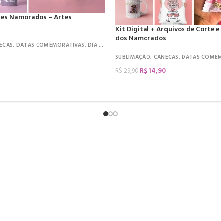
ases Namorados – Artes
Kit Digital + Arquivos de Corte e
dos Namorados
ECAS
,
DATAS COMEMORATIVAS
,
DIA DOS NAMORADOS
SUBLIMAÇÃO
,
CANECAS
,
DATAS COME
R$
14,90
R$
29,90
COMPRAR