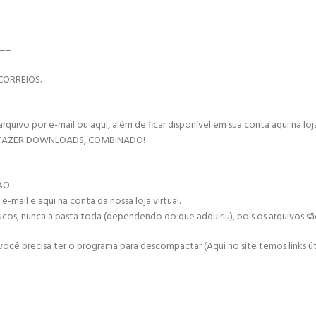
—–
CORREIOS.
vo por e-mail ou aqui, além de ficar disponível em sua conta aqui na loja 
 FAZER DOWNLOADS, COMBINADO!
ÇÃO
mail e aqui na conta da nossa loja virtual.
ucos, nunca a pasta toda (dependendo do que adquiriu), pois os arquivos s
cê precisa ter o programa para descompactar (Aqui no site temos links úte