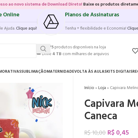
stema de Download Direto!
Baixe os produtos diretamente das vitrine
e Online
Planos de Assinaturas
de Ajuda.
Clique aqui!
Tenha + flexibilidade e Economia!
Clique
💥
17.575
produtos disponíveis na loja
☁️
Drive
4 TB
com milhares de arquivos
MORATIVAS
SUBLIMAÇÃO
MATERNIDADE
VOLTA ÀS AULAS
KITS DIGITAIS
RE
Início
»
Loja
»
Capivara Melin
Capivara Me
Caneca
R$
0,45
R$
10,00