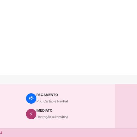
PAGAMENTO
💳
PIX, Cartão e PayPal
IMEDIATO
⚡
Liberação automática
Já