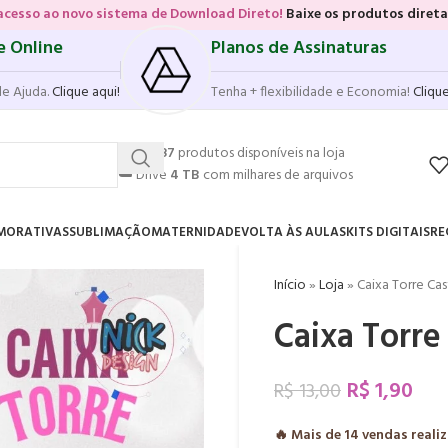
sistema de Download Direto!
Baixe os produtos diretamente das vitrin
e Online
Planos de Assinaturas
de Ajuda.
Clique aqui!
Tenha + flexibilidade e Economia!
Clique
💥
17.587
produtos disponíveis na loja
☁️
Drive
4 TB
com milhares de arquivos
MORATIVAS
SUBLIMAÇÃO
MATERNIDADE
VOLTA ÀS AULAS
KITS DIGITAIS
RE
Início
»
Loja
»
Caixa Torre Ca
Caixa Torre
R$
1,90
R$
13,00
🔥 Mais de
14
vendas reali