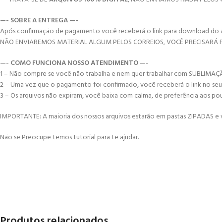
—- SOBRE A ENTREGA —-
Após confirmação de pagamento você receberá o link para download do arqui
NÃO ENVIAREMOS MATERIAL ALGUM PELOS CORREIOS, VOCÊ PRECISARÁ
—- COMO FUNCIONA NOSSO ATENDIMENTO —-
1 – Não compre se você não trabalha e nem quer trabalhar com SUBLIMA
2 – Uma vez que o pagamento foi confirmado, você receberá o link no seu e-
3 – Os arquivos não expiram, você baixa com calma, de preferência aos po
IMPORTANTE: A maioria dos nossos arquivos estarão em pastas ZIPADAS e vo
Não se Preocupe temos tutorial para te ajudar.
Produtos relacionados