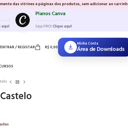
es e páginas dos produtos, sem adicionar ao carrinho e sem precisar 
Planos Canva
 aqui!
Seja PRO!
Clique aqui!
Minha Conta
ENTRAR / REGISTAR
R$
0,00
Área de Downloads
CURSOS
stelo
 Castelo
zadas