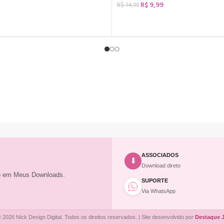
R$
9,99
R$
14,99
COMPRAR
ASSOCIADOS
⬇
Download direto
to em Meus Downloads.
SUPORTE
Via WhatsApp
 2026 Nick Design Digital. Todos os direitos reservados. | Site desenvolvido por
Destaque 