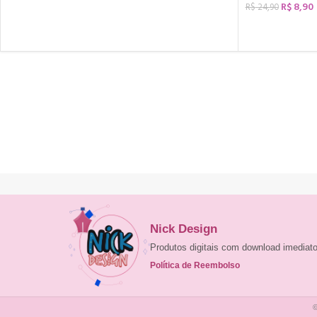
R$
8,90
R$
24,90
COMPRAR
Nick Design
Produtos digitais com download imedia
Política de Reembolso
©