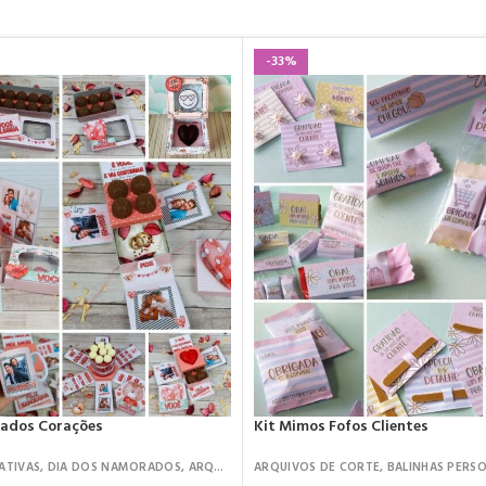
-33%
rados Corações
Kit Mimos Fofos Clientes
ATIVAS
,
DIA DOS NAMORADOS
,
ARQUIVOS DE CORTE
ARQUIVOS DE CORTE
,
KIT CINEMA
,
BALINHAS PERS
,
KIT DIGITAL