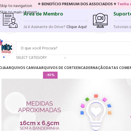
⭐ BENEFÍCIO PREMIUM DOS ASSOCIADOS ⭐
Tenha acesso ao novo 
Skip to navigation
Skip to main content
Área de Membro
Suport
Já é Assinante do Drive?
Clique Aqui!
Tutoriais 
SELECT CATEGORY
OJA
ARQUIVOS CANVA
ARQUIVOS DE CORTE
ENCADERNAÇÃO
DATAS COME
-85%