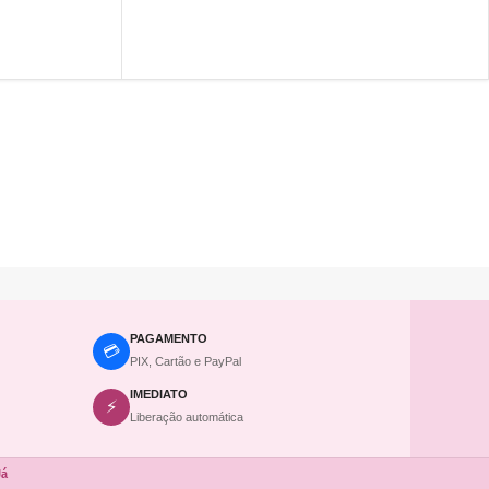
COMPRAR
PAGAMENTO
💳
PIX, Cartão e PayPal
IMEDIATO
⚡
Liberação automática
Já