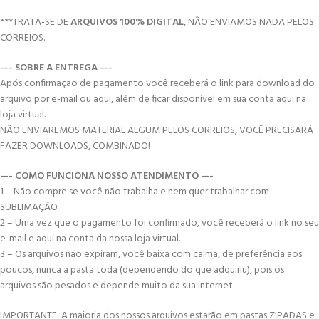
***TRATA-SE DE
ARQUIVOS 100% DIGITAL
, NÃO ENVIAMOS NADA PELOS
CORREIOS.
—- SOBRE A ENTREGA —-
Após confirmação de pagamento você receberá o link para download do
arquivo por e-mail ou aqui, além de ficar disponível em sua conta aqui na
loja virtual.
NÃO ENVIAREMOS MATERIAL ALGUM PELOS CORREIOS, VOCÊ PRECISARÁ
FAZER DOWNLOADS, COMBINADO!
—- COMO FUNCIONA NOSSO ATENDIMENTO —-
1 – Não compre se você não trabalha e nem quer trabalhar com
SUBLIMAÇÃO
2 – Uma vez que o pagamento foi confirmado, você receberá o link no seu
e-mail e aqui na conta da nossa loja virtual.
3 – Os arquivos não expiram, você baixa com calma, de preferência aos
poucos, nunca a pasta toda (dependendo do que adquiriu), pois os
arquivos são pesados e depende muito da sua internet.
IMPORTANTE: A maioria dos nossos arquivos estarão em pastas ZIPADAS e