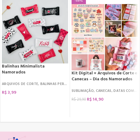
-50%
Balinhas Minimalista
Namorados
Kit Digital + Arquivos de Corte e
Canecas – Dia dos Namorados
ARQUIVOS DE CORTE
,
BALINHAS PERSONALIZADAS
,
DATAS COMEMORATIVAS
,
D
SUBLIMAÇÃO
,
CANECAS
,
DATAS COMEMORATIVAS
R$
3,99
R$
14,90
R$
29,90
COMPRAR
COMPRAR