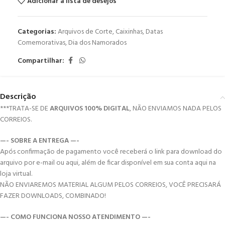
Adicionar a lista de desejos
Categorias:
Arquivos de Corte
,
Caixinhas
,
Datas
Comemorativas
,
Dia dos Namorados
Compartilhar:
Descrição
***TRATA-SE DE
ARQUIVOS 100% DIGITAL
, NÃO ENVIAMOS NADA PELOS
CORREIOS.
—- SOBRE A ENTREGA —-
Após confirmação de pagamento você receberá o link para download do
arquivo por e-mail ou aqui, além de ficar disponível em sua conta aqui na
loja virtual.
NÃO ENVIAREMOS MATERIAL ALGUM PELOS CORREIOS, VOCÊ PRECISARÁ
FAZER DOWNLOADS, COMBINADO!
—- COMO FUNCIONA NOSSO ATENDIMENTO —-