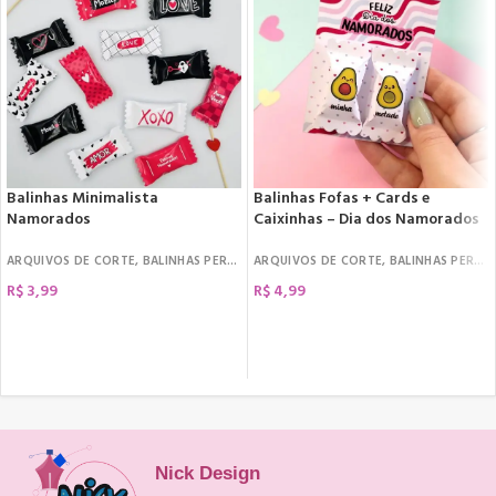
Balinhas Minimalista
Balinhas Fofas + Cards e
Namorados
Caixinhas – Dia dos Namorados
ARQUIVOS DE CORTE
,
BALINHAS PERSONALIZADAS
ARQUIVOS DE CORTE
,
DATAS COMEMORATIVAS
,
BALINHAS PERSONALIZADAS
,
D
R$
3,99
R$
4,99
COMPRAR
COMPRAR
Nick Design