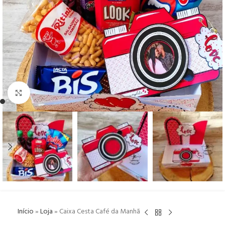
Click to enlarge
Início
»
Loja
»
Caixa Cesta Café da Manhã