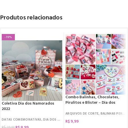
Produtos relacionados
-70%
Combo Balinhas, Chocolates,
Pirulitos e Blister – Dia dos
Coletiva Dia dos Namorados
Namorados
2022
ARQUIVOS DE CORTE
,
BALINHAS PERSONALIZADAS
DATAS COMEMORATIVAS
,
DIA DOS NAMORADOS
,
ARQUIVOS DE CORTE
,
KIT CI
R$
9,99
R$
8,99
R$
29,99