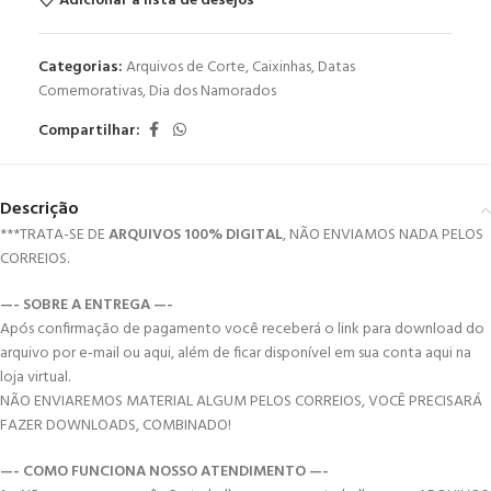
Adicionar a lista de desejos
Categorias:
Arquivos de Corte
,
Caixinhas
,
Datas
Comemorativas
,
Dia dos Namorados
Compartilhar:
Descrição
***TRATA-SE DE
ARQUIVOS 100% DIGITAL
, NÃO ENVIAMOS NADA PELOS
CORREIOS.
—- SOBRE A ENTREGA —-
Após confirmação de pagamento você receberá o link para download do
arquivo por e-mail ou aqui, além de ficar disponível em sua conta aqui na
loja virtual.
NÃO ENVIAREMOS MATERIAL ALGUM PELOS CORREIOS, VOCÊ PRECISARÁ
FAZER DOWNLOADS, COMBINADO!
—- COMO FUNCIONA NOSSO ATENDIMENTO —-