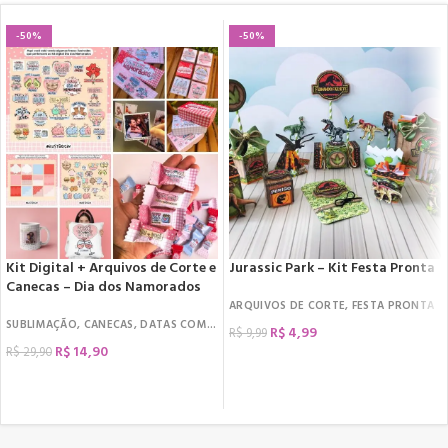
-50%
-50%
Kit Digital + Arquivos de Corte e
Jurassic Park – Kit Festa Pronta
Canecas – Dia dos Namorados
ARQUIVOS DE CORTE
,
FESTA PRONTA
SUBLIMAÇÃO
,
CANECAS
,
DATAS COMEMORATIVAS
,
DIA DOS NAMORADOS
,
KIT D
R$
4,99
R$
9,99
R$
14,90
R$
29,90
COMPRAR
COMPRAR