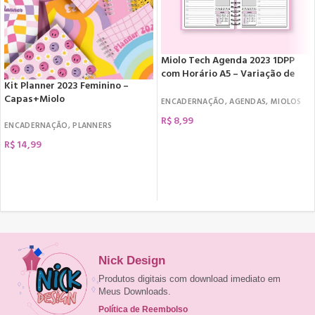
Miolo Tech Agenda 2023 1DPP
com Horário A5 – Variação de
Kit Planner 2023 Feminino –
Cores
Capas+Miolo
ENCADERNAÇÃO
,
AGENDAS
,
MIOLOS
R$
8,99
ENCADERNAÇÃO
,
PLANNERS
COMPRAR
R$
14,99
COMPRAR
Nick Design
Produtos digitais com download imediato em
Meus Downloads.
Política de Reembolso