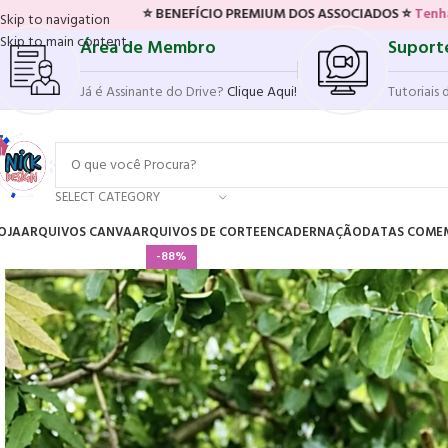
⭐ BENEFÍCIO PREMIUM DOS ASSOCIADOS ⭐
Tenha acesso ao novo 
Skip to navigation
Skip to main content
Área de Membro
Suport
Já é Assinante do Drive?
Clique Aqui!
Tutoriais 
SELECT CATEGORY
OJA
ARQUIVOS CANVA
ARQUIVOS DE CORTE
ENCADERNAÇÃO
DATAS COME
-88%