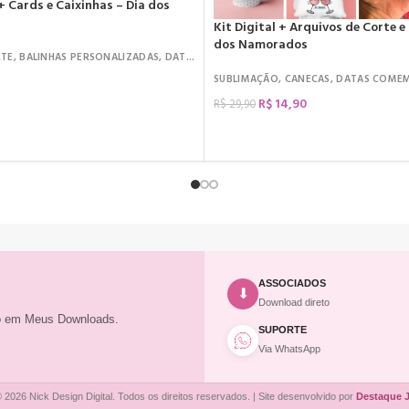
+ Cards e Caixinhas – Dia dos
Kit Digital + Arquivos de Corte e
dos Namorados
RTE
,
BALINHAS PERSONALIZADAS
,
DATAS COMEMORATIVAS
,
DIA DOS NAMORADO
NEMA
,
KIT DIGITAL
SUBLIMAÇÃO
,
CANECAS
,
DATAS COME
R$
14,90
R$
29,90
COMPRAR
ASSOCIADOS
⬇
Download direto
to em Meus Downloads.
SUPORTE
Via WhatsApp
 2026 Nick Design Digital. Todos os direitos reservados. | Site desenvolvido por
Destaque 