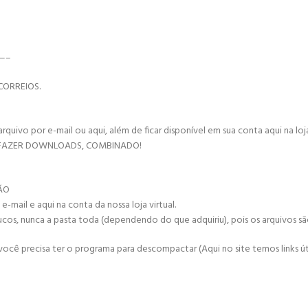
—–
CORREIOS.
vo por e-mail ou aqui, além de ficar disponível em sua conta aqui na loja 
 FAZER DOWNLOADS, COMBINADO!
ÇÃO
mail e aqui na conta da nossa loja virtual.
ucos, nunca a pasta toda (dependendo do que adquiriu), pois os arquivos s
cê precisa ter o programa para descompactar (Aqui no site temos links úte