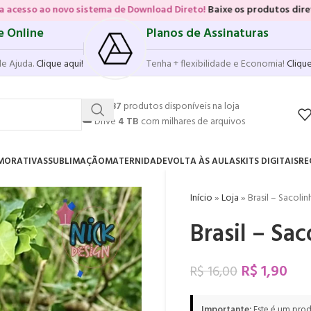
sistema de Download Direto!
Baixe os produtos diretamente das vitri
e Online
Planos de Assinaturas
de Ajuda.
Clique aqui!
Tenha + flexibilidade e Economia!
Clique
💥
17.587
produtos disponíveis na loja
☁️
Drive
4 TB
com milhares de arquivos
MORATIVAS
SUBLIMAÇÃO
MATERNIDADE
VOLTA ÀS AULAS
KITS DIGITAIS
RE
Início
»
Loja
»
Brasil – Sacoli
Brasil – Sac
R$
1,90
R$
16,00
Importante:
Este é um prod