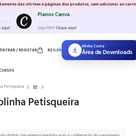
nes e páginas dos produtos, sem adicionar ao carrinho e sem precisar
Planos Canva
 aqui!
Seja PRO!
Clique aqui!
Minha Conta
ENTRAR / REGISTAR
R$
0,00
Área de Downloads
CURSOS
nha Petisqueira
olinha Petisqueira
uto digital com entrega imediata após a confirmação do pagamento.