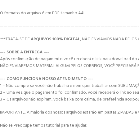
O formato do arquivo é em PDF tamanho A4!
—————————————————————————————————————
***TRATA-SE DE
ARQUIVOS 100% DIGITAL
, NÃO ENVIAMOS NADA PELOS 
—- SOBRE A ENTREGA —-
Após confirmação de pagamento você receberá o link para download do arqui
NÃO ENVIAREMOS MATERIAL ALGUM PELOS CORREIOS, VOCÊ PRECISARÁ
—- COMO FUNCIONA NOSSO ATENDIMENTO —-
1 – Não compre se você não trabalha e nem quer trabalhar com SUBLIMA
2 – Uma vez que o pagamento foi confirmado, você receberá o link no seu e-
3 – Os arquivos não expiram, você baixa com calma, de preferência aos po
IMPORTANTE: A maioria dos nossos arquivos estarão em pastas ZIPADAS e vo
Não se Preocupe temos tutorial para te ajudar.