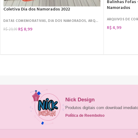
Balinhas Fofas 
Namorados
Coletiva Dia dos Namorados 2022
ARQUIVOS DE CO
DATAS COMEMORATIVAS
,
DIA DOS NAMORADOS
,
ARQUIVOS DE CORTE
,
KIT CI
R$
4,99
R$
8,99
R$
29,99
COMPRAR
COMPRAR
Nick Design
Produtos digitais com download imedia
Política de Reembolso
©