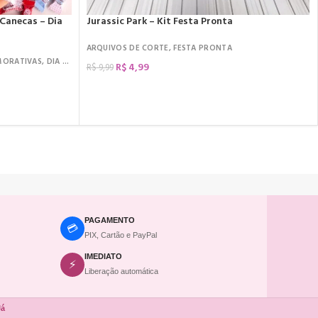
 Canecas – Dia
Jurassic Park – Kit Festa Pronta
S
,
KIT DIGITAL
ARQUIVOS DE CORTE
,
FESTA PRONTA
MORATIVAS
,
DIA DOS NAMORADOS
,
KIT DIGITAL
,
ARQUIVOS DE CORTE
R$
4,99
R$
9,99
COMPRAR
PAGAMENTO
💳
PIX, Cartão e PayPal
IMEDIATO
⚡
Liberação automática
Já