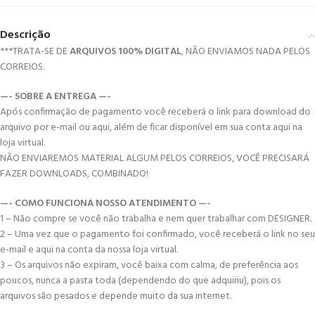
Descrição
***TRATA-SE DE
ARQUIVOS 100% DIGITAL
, NÃO ENVIAMOS NADA PELOS
CORREIOS.
—- SOBRE A ENTREGA —-
Após confirmação de pagamento você receberá o link para download do
arquivo por e-mail ou aqui, além de ficar disponível em sua conta aqui na
loja virtual.
NÃO ENVIAREMOS MATERIAL ALGUM PELOS CORREIOS, VOCÊ PRECISARÁ
FAZER DOWNLOADS, COMBINADO!
—- COMO FUNCIONA NOSSO ATENDIMENTO —-
1 – Não compre se você não trabalha e nem quer trabalhar com DESIGNER.
2 – Uma vez que o pagamento foi confirmado, você receberá o link no seu
e-mail e aqui na conta da nossa loja virtual.
3 – Os arquivos não expiram, você baixa com calma, de preferência aos
poucos, nunca a pasta toda (dependendo do que adquiriu), pois os
arquivos são pesados e depende muito da sua internet.