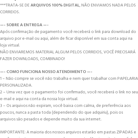
***TRATA-SE DE
ARQUIVOS 100% DIGITAL
, NÃO ENVIAMOS NADA PELOS
CORREIOS.
—- SOBRE A ENTREGA —-
Após confirmação de pagamento você receberá o link para download do
arquivo por e-mail ou aqui, além de ficar disponível em sua conta aqui na
loja virtual.
NÃO ENVIAREMOS MATERIAL ALGUM PELOS CORREIOS, VOCÊ PRECISARÁ
FAZER DOWNLOADS, COMBINADO!
—- COMO FUNCIONA NOSSO ATENDIMENTO —-
1 – Não compre se você não trabalha e nem quer trabalhar com PAPELARIA
PERSONALIZADA.
2 – Uma vez que o pagamento foi confirmado, você receberá o link no seu
e-mail e aqui na conta da nossa loja virtual.
3 – Os arquivos não expiram, você baixa com calma, de preferência aos
poucos, nunca a pasta toda (dependendo do que adquiriu), pois os
arquivos são pesados e depende muito da sua internet.
IMPORTANTE: A maioria dos nossos arquivos estarão em pastas ZIPADAS e