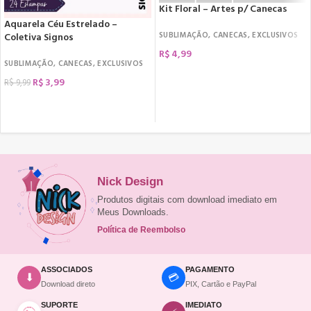
Kit Floral – Artes p/ Canecas
Aquarela Céu Estrelado –
SUBLIMAÇÃO
,
CANECAS
,
EXCLUSIVOS
Coletiva Signos
R$
4,99
SUBLIMAÇÃO
,
CANECAS
,
EXCLUSIVOS
COMPRAR
R$
3,99
R$
9,99
COMPRAR
Nick Design
Produtos digitais com download imediato em
Meus Downloads.
Política de Reembolso
ASSOCIADOS
PAGAMENTO
💳
⬇
Download direto
PIX, Cartão e PayPal
SUPORTE
IMEDIATO