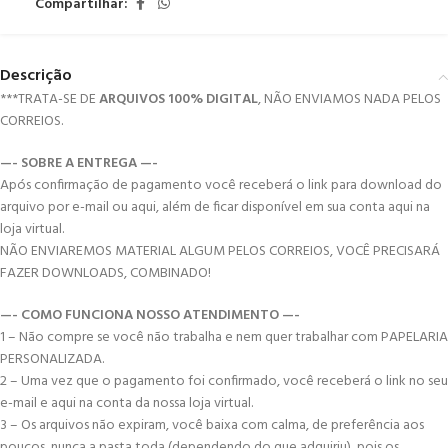
Compartilhar:
Descrição
***TRATA-SE DE
ARQUIVOS 100% DIGITAL
, NÃO ENVIAMOS NADA PELOS
CORREIOS.
—- SOBRE A ENTREGA —-
Após confirmação de pagamento você receberá o link para download do
arquivo por e-mail ou aqui, além de ficar disponível em sua conta aqui na
loja virtual.
NÃO ENVIAREMOS MATERIAL ALGUM PELOS CORREIOS, VOCÊ PRECISARÁ
FAZER DOWNLOADS, COMBINADO!
—- COMO FUNCIONA NOSSO ATENDIMENTO —-
1 – Não compre se você não trabalha e nem quer trabalhar com PAPELARIA
PERSONALIZADA.
2 – Uma vez que o pagamento foi confirmado, você receberá o link no seu
e-mail e aqui na conta da nossa loja virtual.
3 – Os arquivos não expiram, você baixa com calma, de preferência aos
poucos, nunca a pasta toda (dependendo do que adquiriu), pois os