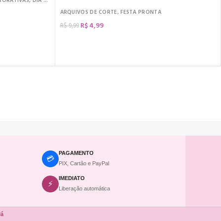
MORATIVAS
,
DIA DOS NAMORADOS
,
KIT DIGITAL
,
ARQUIVOS DE CORTE
,
QUADROS
S
,
DIA DOS NAMORADOS
,
KIT DIGITAL
ARQUIVOS DE CORTE
,
FESTA PRONTA
R$
4,99
R$
9,99
COMPRAR
PAGAMENTO
💳
PIX, Cartão e PayPal
IMEDIATO
⚡
Liberação automática
Já