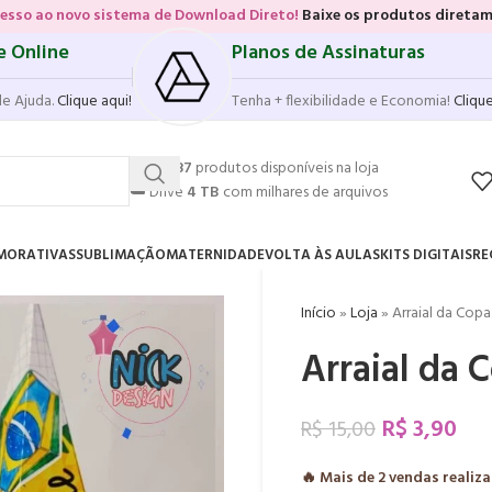
istema de Download Direto!
Baixe os produtos diretamente das vitrin
e Online
Planos de Assinaturas
de Ajuda.
Clique aqui!
Tenha + flexibilidade e Economia!
Clique
💥
17.587
produtos disponíveis na loja
☁️
Drive
4 TB
com milhares de arquivos
MORATIVAS
SUBLIMAÇÃO
MATERNIDADE
VOLTA ÀS AULAS
KITS DIGITAIS
RE
Início
»
Loja
»
Arraial da Copa
Arraial da 
R$
3,90
R$
15,00
🔥 Mais de
2
vendas realiz