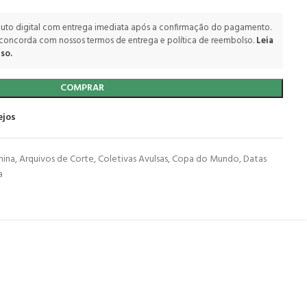
uto digital com entrega imediata após a confirmação do pagamento.
 concorda com nossos termos de entrega e política de reembolso.
Leia
so.
COMPRAR
ejos
nina
,
Arquivos de Corte
,
Coletivas Avulsas
,
Copa do Mundo
,
Datas
a