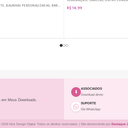
SUBLIMAÇÃO
,
CANECAS
,
DATAS COME
RTE
,
BALINHAS PERSONALIZADAS
,
BARRA DE CHOCOLATE
,
DATAS COMEMORATIVA
R$
14,99
COMPRAR
ASSOCIADOS
⬇
Download direto
to em Meus Downloads.
SUPORTE
Via WhatsApp
 2026 Nick Design Digital. Todos os direitos reservados. | Site desenvolvido por
Destaque 