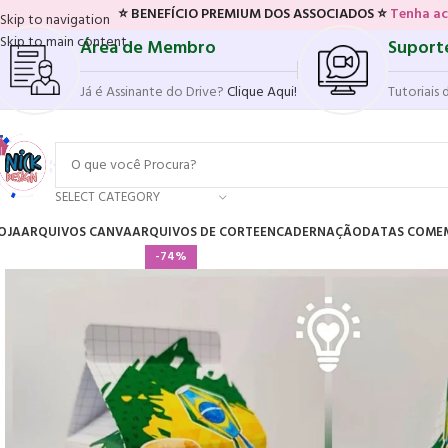
⭐ BENEFÍCIO PREMIUM DOS ASSOCIADOS ⭐
Tenha acesso ao novo s
Skip to navigation
Skip to main content
Área de Membro
Suport
Já é Assinante do Drive?
Clique Aqui!
Tutoriais 
SELECT CATEGORY
OJA
ARQUIVOS CANVA
ARQUIVOS DE CORTE
ENCADERNAÇÃO
DATAS COME
-74%