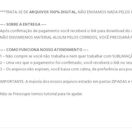
***TRATA-SE DE
ARQUIVOS 100% DIGITAL
, NÃO ENVIAMOS NADA PELOS 
—- SOBRE A ENTREGA —-
Após confirmação de pagamento você receberá o link para download do arqui
NÃO ENVIAREMOS MATERIAL ALGUM PELOS CORREIOS, VOCÊ PRECISARÁ
—- COMO FUNCIONA NOSSO ATENDIMENTO —-
1 – Não compre se você não trabalha e nem quer trabalhar com SUBLIMA
2 – Uma vez que o pagamento foi confirmado, você receberá o link no seu e-
3 – Os arquivos não expiram, você baixa com calma, de preferência aos po
IMPORTANTE: A maioria dos nossos arquivos estarão em pastas ZIPADAS e vo
Não se Preocupe temos tutorial para te ajudar.