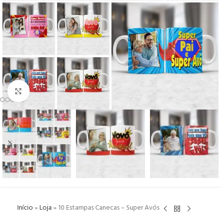
Click to enlarge
Início
»
Loja
»
10 Estampas Canecas – Super Avós