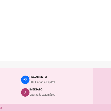
PAGAMENTO
💳
PIX, Cartão e PayPal
IMEDIATO
⚡
Liberação automática
Já