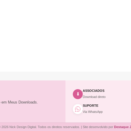
ASSOCIADOS
⬇
Download direto
to em Meus Downloads.
SUPORTE
Via WhatsApp
 2026 Nick Design Digital. Todos os direitos reservados. | Site desenvolvido por
Destaque 