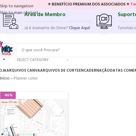
⭐ BENEFÍCIO PREMIUM DOS ASSOCIADOS ⭐
Tenha acesso
Skip to navigation
Skip to main content
Área de Membro
Suport
Já é Assinante do Drive?
Clique Aqui!
Tutoriais 
SELECT CATEGORY
OJA
ARQUIVOS CANVA
ARQUIVOS DE CORTE
ENCADERNAÇÃO
DATAS COME
Início
»
Planner color
-86%