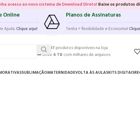
 ao novo sistema de Download Direto!
Baixe os produtos diretamente 
e Online
Planos de Assinaturas
de Ajuda.
Clique aqui!
Tenha + flexibilidade e Economia!
Clique
💥
17.587
produtos disponíveis na loja
☁️
Drive
4 TB
com milhares de arquivos
MORATIVAS
SUBLIMAÇÃO
MATERNIDADE
VOLTA ÀS AULAS
KITS DIGITAIS
RE