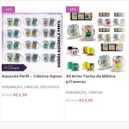
-60%
-50%
Aquarela Perfil – Coletiva Signos
40 Artes Turma da Mônica
p/Canecas
SUBLIMAÇÃO
,
CANECAS
,
EXCLUSIVOS
SUBLIMAÇÃO
,
CANECAS
R$
3,99
R$
9,99
R$
9,99
R$
19,99
COMPRAR
COMPRAR